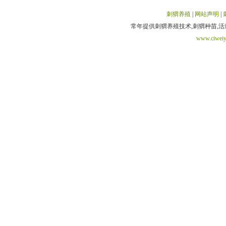
刺猬养殖
|
网站声明
|
常年提供刺猬养殖技术,刺猬种苗,活刺猬,刺猬
www.ciweiy