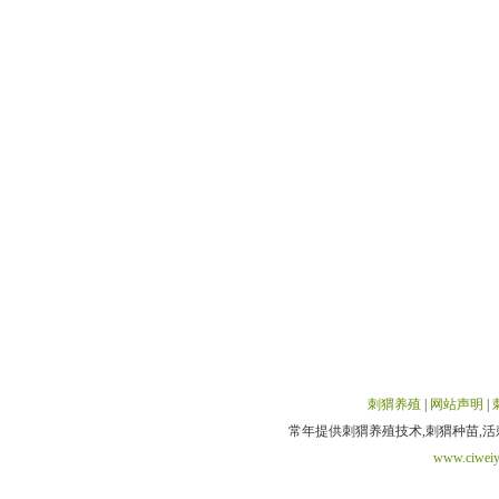
刺猬养殖
|
网站声明
|
常年提供刺猬养殖技术,刺猬种苗,活刺猬,刺猬
www.ciweiy