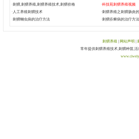
·
刺猬,刺猬养殖,刺猬养殖技术,刺猬价格
·
科技苑刺猬养殖视频
·
人工养殖刺猬技术
·
刺猬养殖之刺猬肠炎
·
刺猬蛔虫病的治疗方法
·
刺猬疥癣病的治疗方
刺猬养殖
|
网站声明
|
常年提供刺猬养殖技术,刺猬种苗,活刺猬,刺猬
www.ciweiy