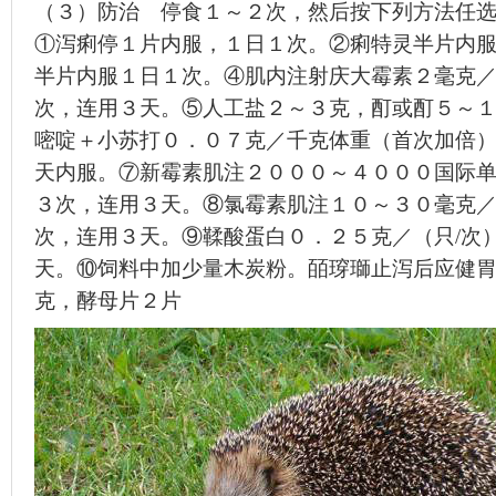
（３）防治 停食１～２次，然后按下列方法任
①泻痢停１片内服，１日１次。②痢特灵半片内
半片内服１日１次。④肌内注射庆大霉素２毫克
次，连用３天。⑤人工盐２～３克，酊或酊５～
嘧啶＋小苏打０．０７克／千克体重（首次加倍
天内服。⑦新霉素肌注２０００～４０００国际单
３次，连用３天。⑧氯霉素肌注１０～３０毫克／
次，连用３天。⑨鞣酸蛋白０．２５克／（只/次
天。⑩饲料中加少量木炭粉。皕瑏瑡止泻后应健
克，酵母片２片