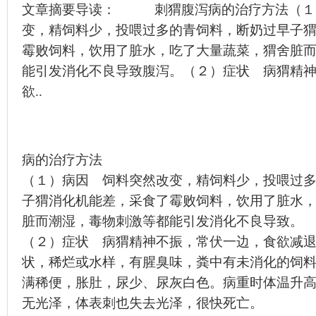
文章摘要导读： 刺猬腹泻病的治疗方法（１
变，精饲料少，投喂过多的青饲料，断奶过早子
霉败饲料，饮用了脏水，吃了大量蔬菜，猬舍脏
能引发消化不良导致腹泻。（２）症状 病猬精
欲..
病的治疗方法
（１）病因 饲料突然改变，精饲料少，投喂过
子猬消化机能差，采食了霉败饲料，饮用了脏水
脏而潮湿，毒物刺激等都能引发消化不良导致。
（２）症状 病猬精神不振，常伏一边，食欲减
状，稀烂或水样，有腥臭味，粪中有未消化的饲
满稀便，胀肚，尿少、尿灰白色。病重时体温升
无光泽，体表刺也失去光泽，很快死亡。