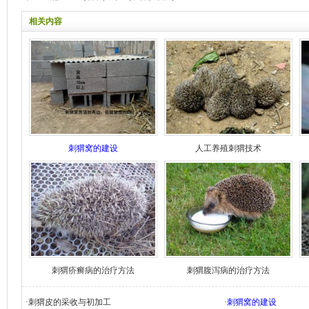
相关内容
刺猬窝的建设
人工养殖刺猬技术
刺猬疥癣病的治疗方法
刺猬腹泻病的治疗方法
·
刺猬皮的采收与初加工
·
刺猬窝的建设